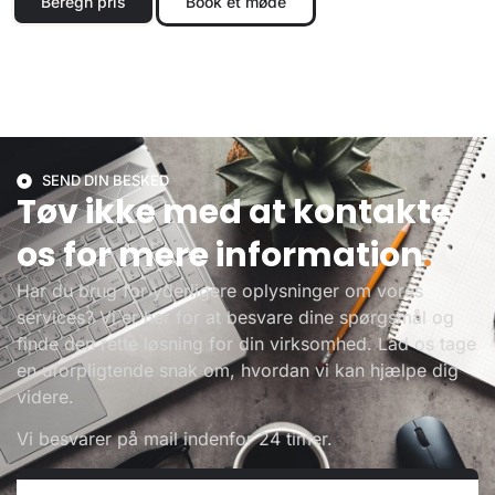
Beregn pris
Book et møde
SEND DIN BESKED
Tøv ikke med at kontakte
os for mere information
.
Har du brug for yderligere oplysninger om vores
services? Vi er her for at besvare dine spørgsmål og
finde den rette løsning for din virksomhed. Lad os tage
en uforpligtende snak om, hvordan vi kan hjælpe dig
videre.
Vi besvarer på mail indenfor 24 timer.