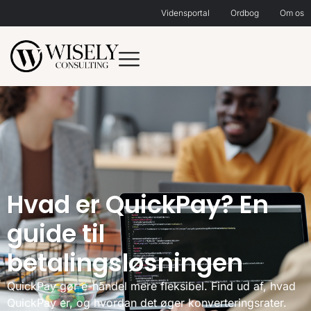
Vidensportal
Ordbog
Om os
Hvad er QuickPay? En
guide til
betalingsløsningen
QuickPay gør e-handel mere fleksibel. Find ud af, hvad
QuickPay er, og hvordan det øger konverteringsrater.