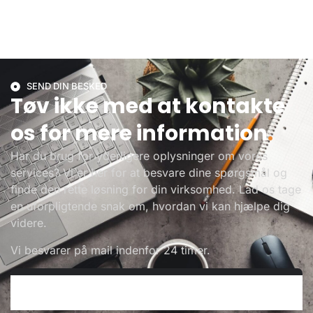
SEND DIN BESKED
Tøv ikke med at kontakte
os for mere information
.
Har du brug for yderligere oplysninger om vores
services? Vi er her for at besvare dine spørgsmål og
finde den rette løsning for din virksomhed. Lad os tage
en uforpligtende snak om, hvordan vi kan hjælpe dig
videre.
Vi besvarer på mail indenfor 24 timer.