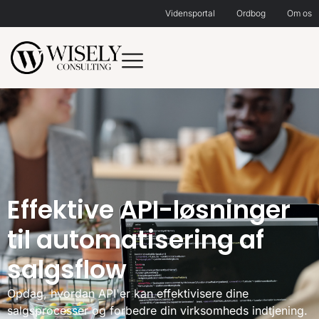
Vidensportal
Ordbog
Om os
Effektive API-løsninger
til automatisering af
salgsflow
Opdag, hvordan API'er kan effektivisere dine
salgsprocesser og forbedre din virksomheds indtjening.