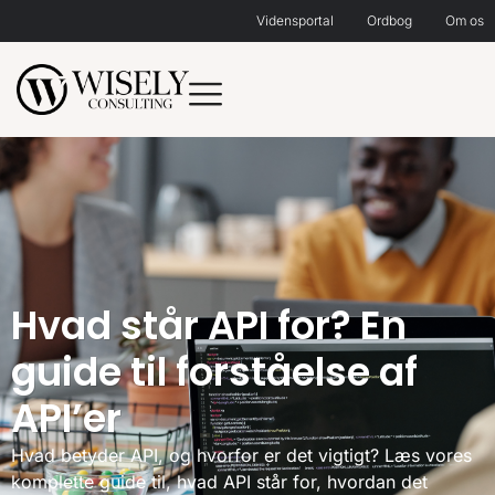
Vidensportal
Ordbog
Om os
Hvad står API for? En
guide til forståelse af
API’er
Hvad betyder API, og hvorfor er det vigtigt? Læs vores
komplette guide til, hvad API står for, hvordan det