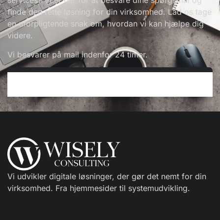
services? Vi er her for at besvare dine spørgsmål og
finde den rette løsning for din virksomhed. Lad os tage
en uforpligtende snak om, hvordan vi kan hjælpe dig
videre.
Vi besvarer på mail indenfor 24 timer.
Vi udvikler digitale løsninger, der gør det nemt for din
virksomhed. Fra hjemmesider til systemudvikling.