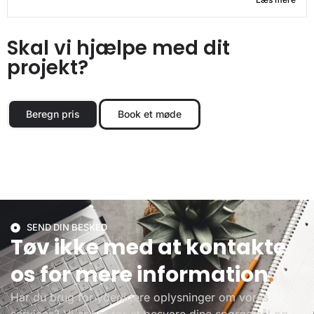
Skal vi hjælpe med dit
projekt?
Beregn pris
Book et møde
SEND DIN BESKED
Tøv ikke med at kontakte
os for mere information
.
Har du brug for yderligere oplysninger om vores