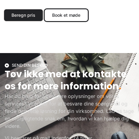
Beregn pris
Book et møde
SEND DIN BESKED
Tøv ikke med at kontakte
os for mere information
.
Har du brug for yderligere oplysninger om vores
services? Vi er her for at besvare dine spørgsmål og
finde den rette løsning for din virksomhed. Lad os tage
en uforpligtende snak om, hvordan vi kan hjælpe dig
videre.
Vi besvarer på mail indenfor 24 timer.