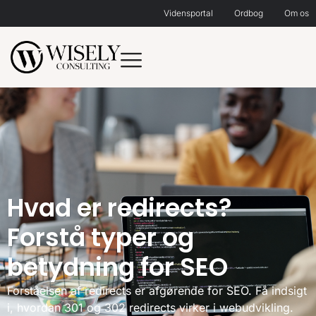
Vidensportal
Ordbog
Om os
Hvad er redirects?
Forstå typer og
betydning for SEO
Forståelsen af redirects er afgørende for SEO. Få indsigt
i, hvordan 301 og 302 redirects virker i webudvikling.